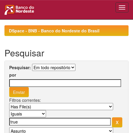
Skip
navigation
DSpace - BNB - Banco do Nordeste do Brasil
Pesquisar
Pesquisar:
por
Filtros correntes: