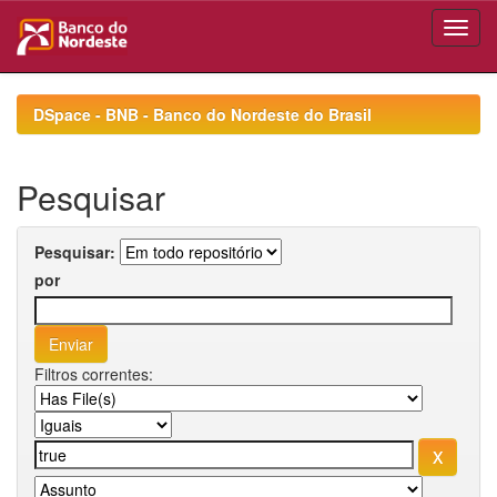
Skip
navigation
DSpace - BNB - Banco do Nordeste do Brasil
Pesquisar
Pesquisar:
por
Filtros correntes: