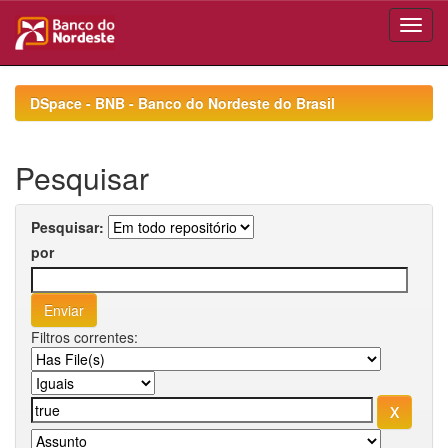
Skip
navigation
DSpace - BNB - Banco do Nordeste do Brasil
Pesquisar
Pesquisar:
por
Filtros correntes: