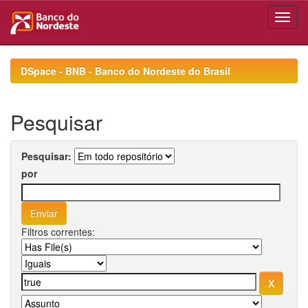
Skip
navigation
DSpace - BNB - Banco do Nordeste do Brasil
Pesquisar
Pesquisar:
por
Filtros correntes: