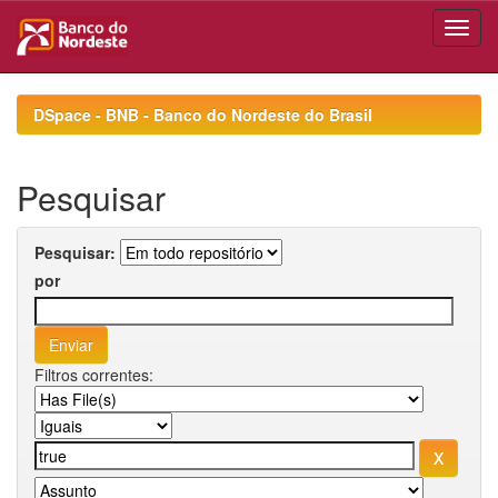
Skip
navigation
DSpace - BNB - Banco do Nordeste do Brasil
Pesquisar
Pesquisar:
por
Filtros correntes: