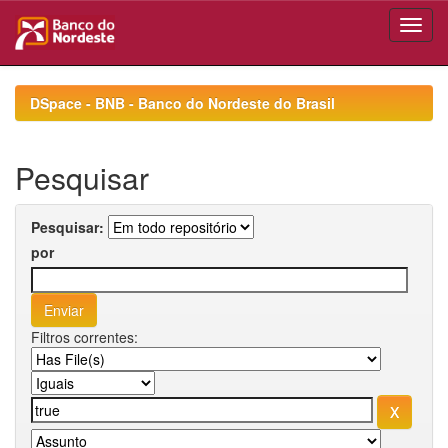
Skip
navigation
DSpace - BNB - Banco do Nordeste do Brasil
Pesquisar
Pesquisar:
por
Filtros correntes: