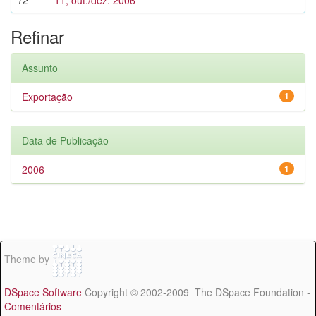
12
11, out./dez. 2006
Refinar
Assunto
Exportação
1
Data de Publicação
2006
1
Theme by
DSpace Software
Copyright © 2002-2009 The DSpace Foundation -
Comentários