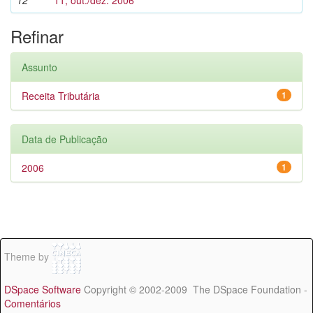
12
11, out./dez. 2006
Refinar
Assunto
Receita Tributária
1
Data de Publicação
2006
1
Theme by
DSpace Software
Copyright © 2002-2009 The DSpace Foundation -
Comentários