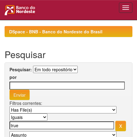
Skip
navigation
DSpace - BNB - Banco do Nordeste do Brasil
Pesquisar
Pesquisar:
por
Filtros correntes: