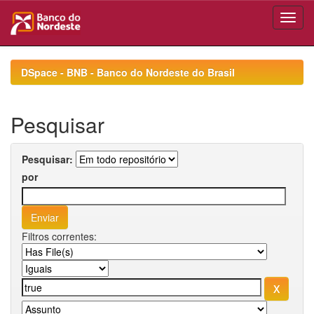
Skip
navigation
DSpace - BNB - Banco do Nordeste do Brasil
Pesquisar
Pesquisar:
por
Filtros correntes: