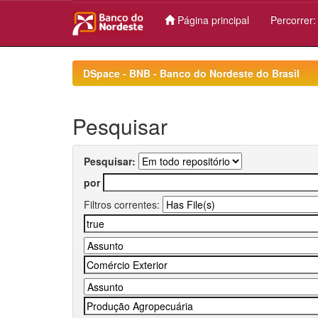
Página principal
Percorrer
Skip
navigation
DSpace - BNB - Banco do Nordeste do Brasil
Pesquisar
Pesquisar:
por
Filtros correntes: