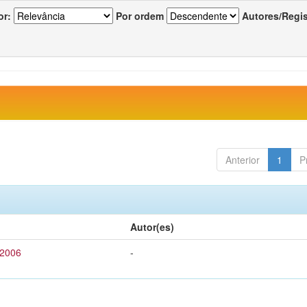
or:
Por ordem
Autores/Regi
Anterior
1
P
Autor(es)
 2006
-