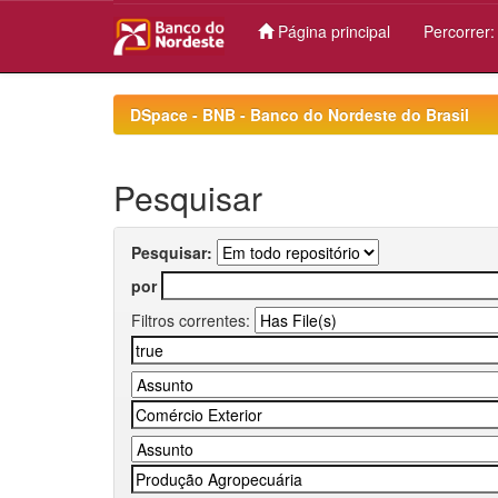
Página principal
Percorrer
Skip
navigation
DSpace - BNB - Banco do Nordeste do Brasil
Pesquisar
Pesquisar:
por
Filtros correntes: