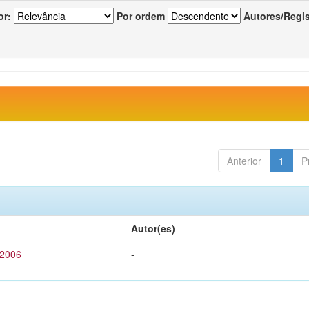
or:
Por ordem
Autores/Regi
Anterior
1
P
Autor(es)
 2006
-