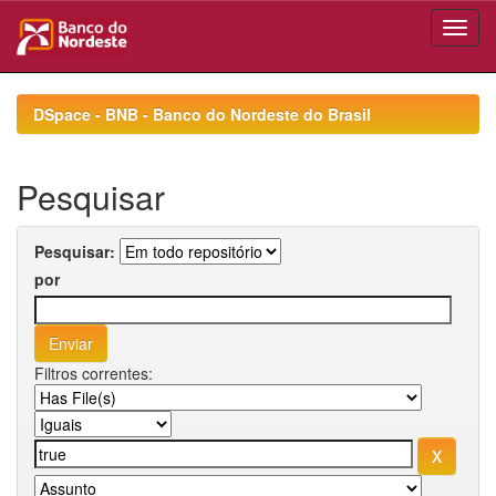
Skip
navigation
DSpace - BNB - Banco do Nordeste do Brasil
Pesquisar
Pesquisar:
por
Filtros correntes: