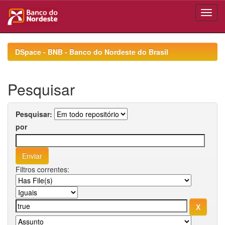
Skip
navigation
DSpace - BNB - Banco do Nordeste do Brasil
Pesquisar
Pesquisar:
por
Filtros correntes: