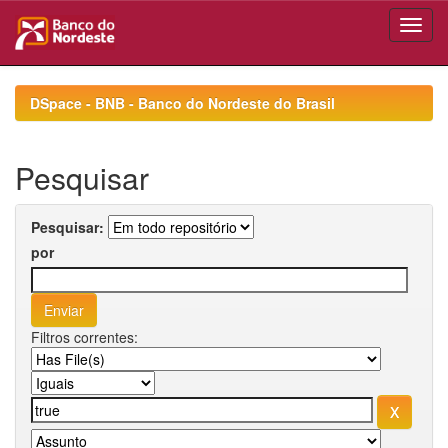
Skip
navigation
DSpace - BNB - Banco do Nordeste do Brasil
Pesquisar
Pesquisar:
por
Filtros correntes: