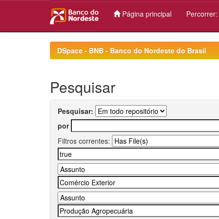
Página principal
Percorrer
Skip
navigation
DSpace - BNB - Banco do Nordeste do Brasil
Pesquisar
Pesquisar:
por
Filtros correntes: