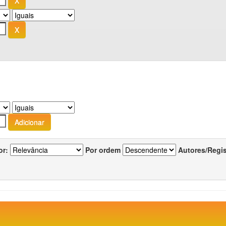
or:
Por ordem
Autores/Regi