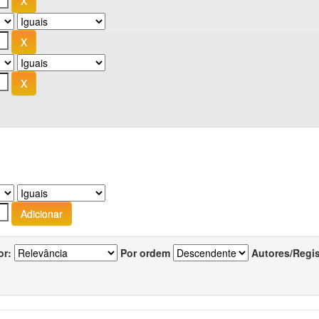
or:
Por ordem
Autores/Regi