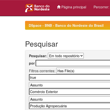
Página principal
Percorrer
Skip
navigation
DSpace - BNB - Banco do Nordeste do Brasil
Pesquisar
Pesquisar:
por
Filtros correntes: