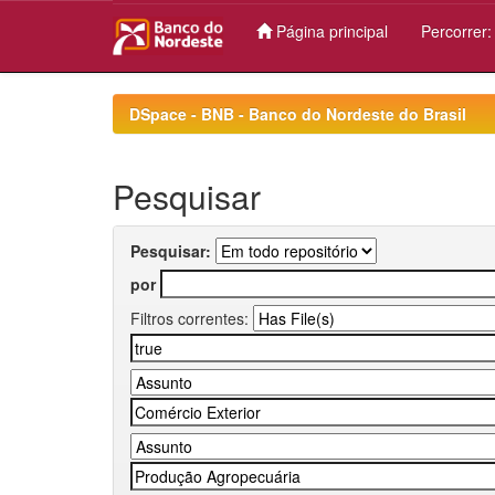
Página principal
Percorrer
Skip
navigation
DSpace - BNB - Banco do Nordeste do Brasil
Pesquisar
Pesquisar:
por
Filtros correntes: