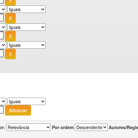
or:
Por ordem
Autores/Regi