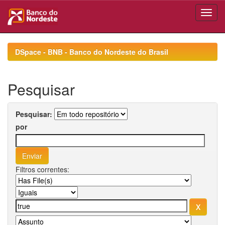
Skip
navigation
DSpace - BNB - Banco do Nordeste do Brasil
Pesquisar
Pesquisar:
por
Filtros correntes: