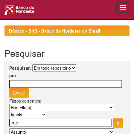
Skip
navigation
DSpace - BNB - Banco do Nordeste do Brasil
Pesquisar
Pesquisar:
por
Filtros correntes: