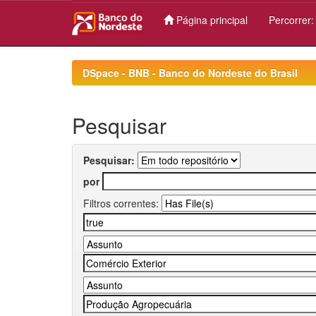
Página principal
Percorrer
Skip
navigation
DSpace - BNB - Banco do Nordeste do Brasil
Pesquisar
Pesquisar:
por
Filtros correntes: