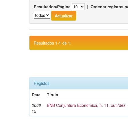
Resultados/Página
|
Ordenar registos p
Resultados 1-1 de 1.
Registos:
Data
Título
2006-
BNB Conjuntura Econômica, n. 11, out./dez.
12