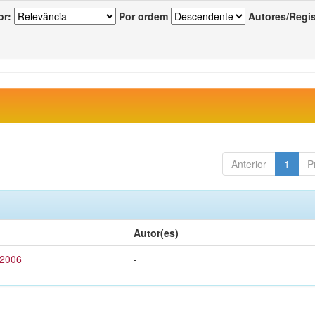
or:
Por ordem
Autores/Regi
Anterior
1
P
Autor(es)
 2006
-