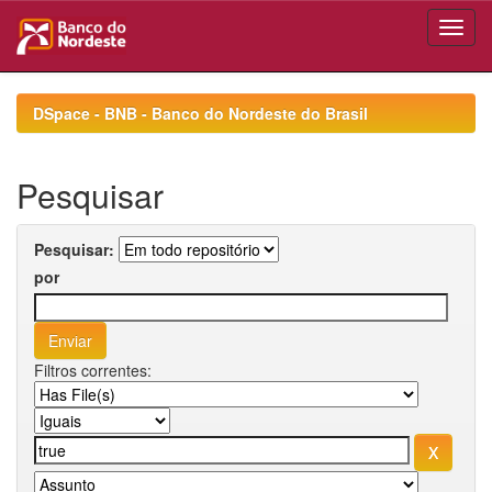
Skip
navigation
DSpace - BNB - Banco do Nordeste do Brasil
Pesquisar
Pesquisar:
por
Filtros correntes: