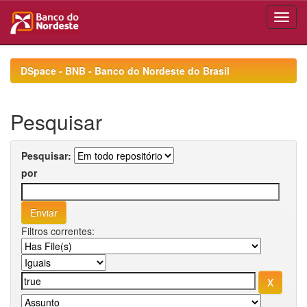
Skip
navigation
DSpace - BNB - Banco do Nordeste do Brasil
Pesquisar
Pesquisar:
por
Filtros correntes: