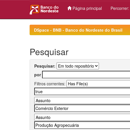
Página principal
Percorrer
Skip
navigation
DSpace - BNB - Banco do Nordeste do Brasil
Pesquisar
Pesquisar:
por
Filtros correntes: