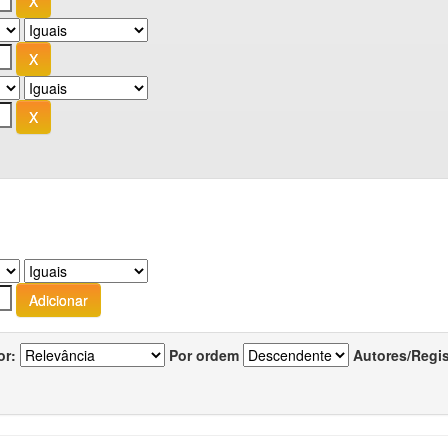
or:
Por ordem
Autores/Regi