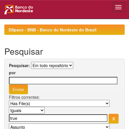
Skip
navigation
DSpace - BNB - Banco do Nordeste do Brasil
Pesquisar
Pesquisar:
por
Filtros correntes: