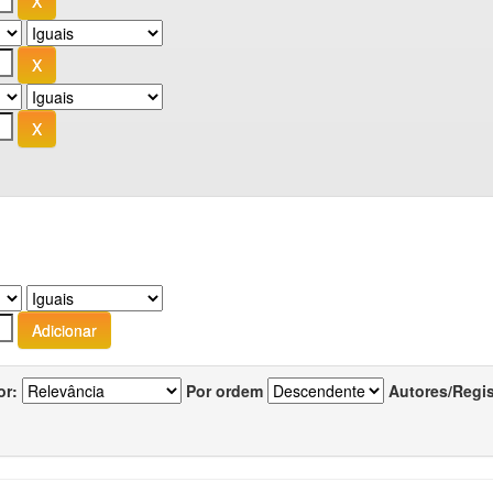
or:
Por ordem
Autores/Regi