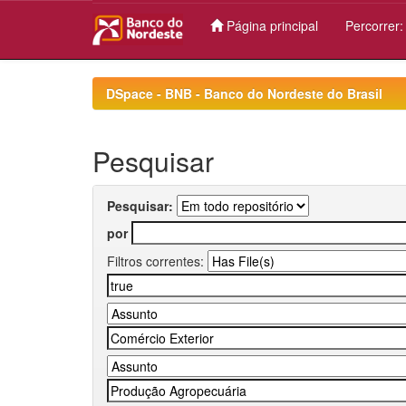
Página principal
Percorrer
Skip
navigation
DSpace - BNB - Banco do Nordeste do Brasil
Pesquisar
Pesquisar:
por
Filtros correntes: