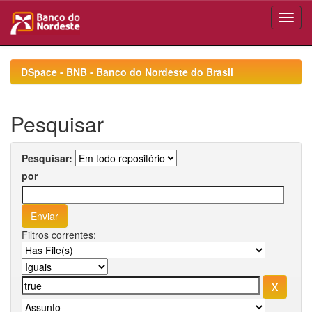
Skip
navigation
DSpace - BNB - Banco do Nordeste do Brasil
Pesquisar
Pesquisar:
por
Filtros correntes: