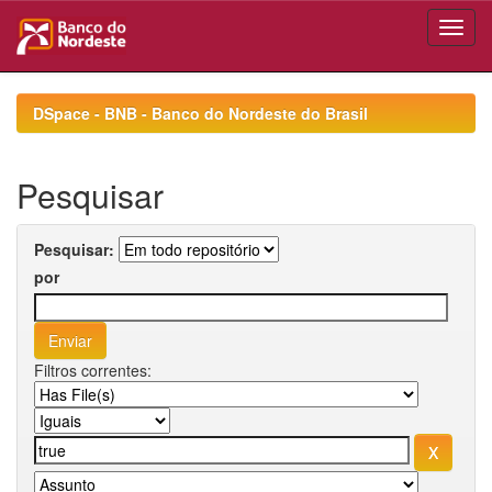
Skip
navigation
DSpace - BNB - Banco do Nordeste do Brasil
Pesquisar
Pesquisar:
por
Filtros correntes: