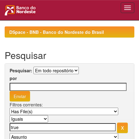
Skip
navigation
DSpace - BNB - Banco do Nordeste do Brasil
Pesquisar
Pesquisar:
por
Filtros correntes: