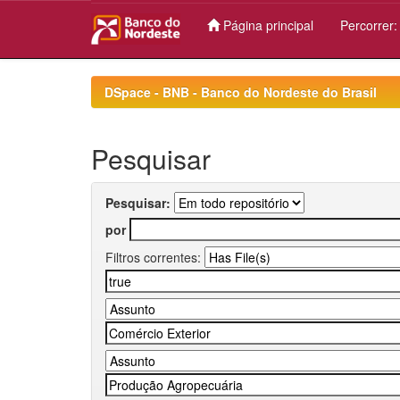
Página principal
Percorrer
Skip
navigation
DSpace - BNB - Banco do Nordeste do Brasil
Pesquisar
Pesquisar:
por
Filtros correntes: