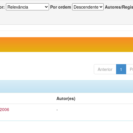
or:
Por ordem
Autores/Regi
Anterior
1
P
Autor(es)
 2006
-