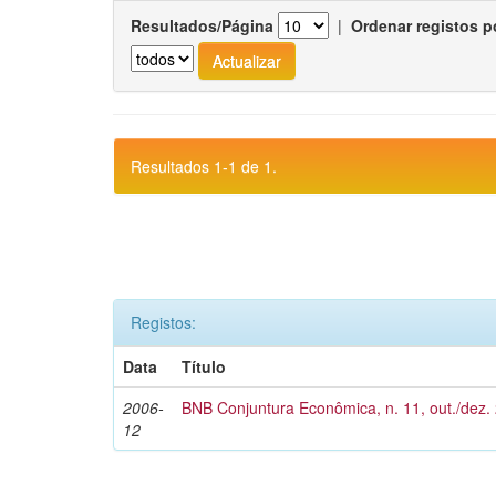
Resultados/Página
|
Ordenar registos p
Resultados 1-1 de 1.
Registos:
Data
Título
2006-
BNB Conjuntura Econômica, n. 11, out./dez.
12