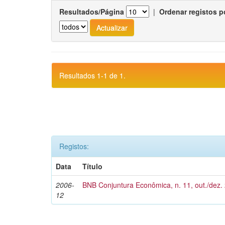
Resultados/Página
|
Ordenar registos p
Resultados 1-1 de 1.
Registos:
Data
Título
2006-
BNB Conjuntura Econômica, n. 11, out./dez.
12