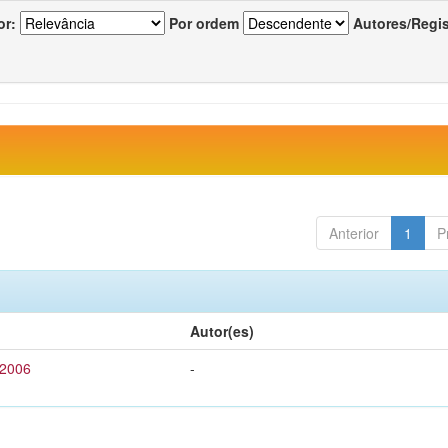
or:
Por ordem
Autores/Regi
Anterior
1
P
Autor(es)
 2006
-