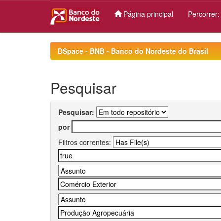
Página principal
Percorrer
Skip
navigation
DSpace - BNB - Banco do Nordeste do Brasil
Pesquisar
Pesquisar:
por
Filtros correntes: