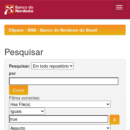
Skip
navigation
DSpace - BNB - Banco do Nordeste do Brasil
Pesquisar
Pesquisar:
por
Filtros correntes: