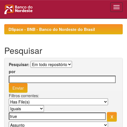
Skip
navigation
DSpace - BNB - Banco do Nordeste do Brasil
Pesquisar
Pesquisar:
por
Filtros correntes: