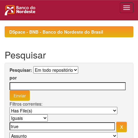
Skip
navigation
DSpace - BNB - Banco do Nordeste do Brasil
Pesquisar
Pesquisar:
por
Filtros correntes: