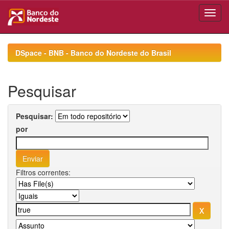
Skip
navigation
DSpace - BNB - Banco do Nordeste do Brasil
Pesquisar
Pesquisar:
por
Filtros correntes: