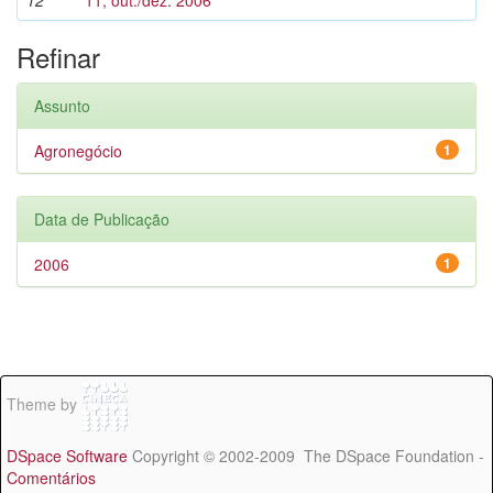
12
11, out./dez. 2006
Refinar
Assunto
Agronegócio
1
Data de Publicação
2006
1
Theme by
DSpace Software
Copyright © 2002-2009 The DSpace Foundation -
Comentários