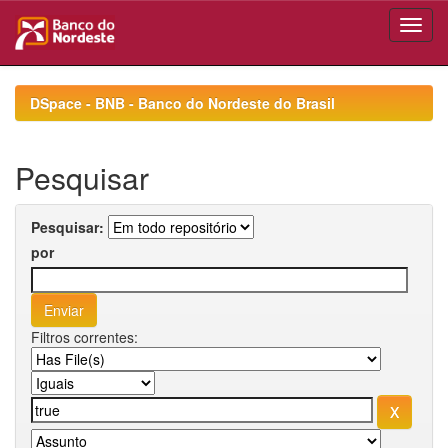
Skip
navigation
DSpace - BNB - Banco do Nordeste do Brasil
Pesquisar
Pesquisar:
por
Filtros correntes: