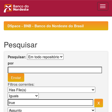
Skip
navigation
DSpace - BNB - Banco do Nordeste do Brasil
Pesquisar
Pesquisar:
por
Filtros correntes: