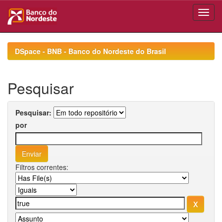
Skip
navigation
DSpace - BNB - Banco do Nordeste do Brasil
Pesquisar
Pesquisar:
por
Filtros correntes: