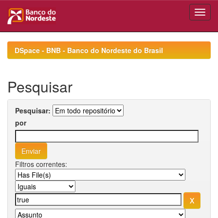
Skip
navigation
DSpace - BNB - Banco do Nordeste do Brasil
Pesquisar
Pesquisar:
por
Filtros correntes: