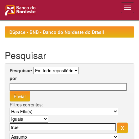
Skip
navigation
DSpace - BNB - Banco do Nordeste do Brasil
Pesquisar
Pesquisar:
por
Filtros correntes: