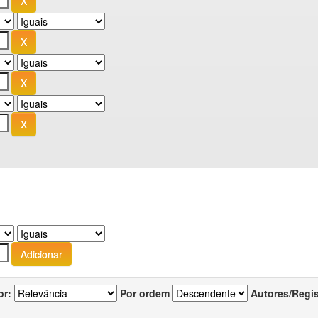
or:
Por ordem
Autores/Regi