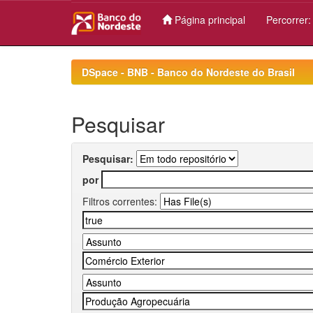
Página principal
Percorrer
Skip
navigation
DSpace - BNB - Banco do Nordeste do Brasil
Pesquisar
Pesquisar:
por
Filtros correntes: