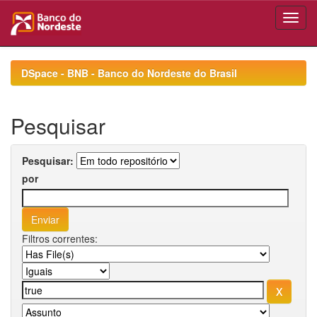
Skip
navigation
DSpace - BNB - Banco do Nordeste do Brasil
Pesquisar
Pesquisar:
por
Filtros correntes: