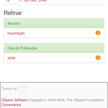
12
11, out./dez. 2006
Refinar
Assunto
Importação
1
Data de Publicação
2006
1
Theme by
DSpace Software
Copyright © 2002-2009 The DSpace Foundation -
Comentários