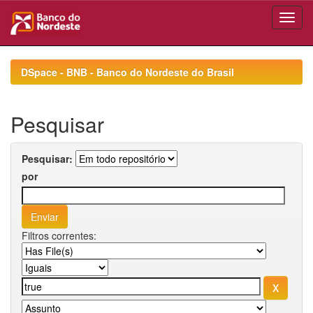
Skip
navigation
DSpace - BNB - Banco do Nordeste do Brasil
Pesquisar
Pesquisar:
por
Filtros correntes: