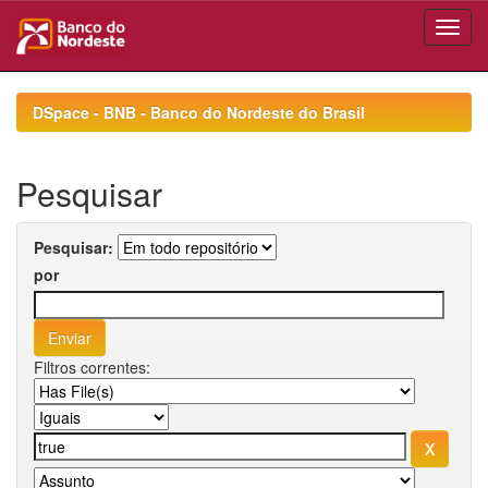
Skip
navigation
DSpace - BNB - Banco do Nordeste do Brasil
Pesquisar
Pesquisar:
por
Filtros correntes: