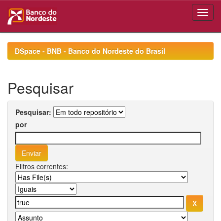
Skip
navigation
DSpace - BNB - Banco do Nordeste do Brasil
Pesquisar
Pesquisar:
por
Filtros correntes: