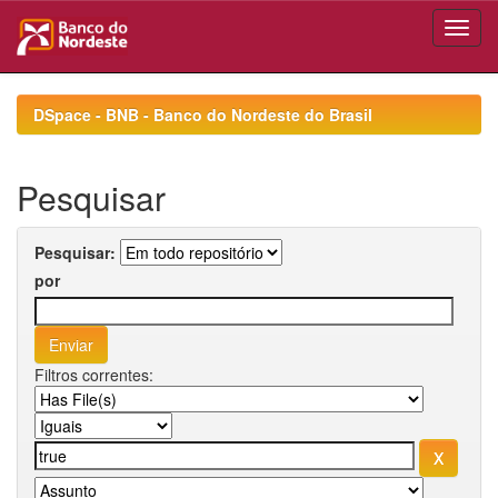
Skip
navigation
DSpace - BNB - Banco do Nordeste do Brasil
Pesquisar
Pesquisar:
por
Filtros correntes: