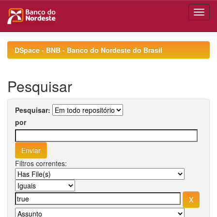
Skip
navigation
DSpace - BNB - Banco do Nordeste do Brasil
Pesquisar
Pesquisar:
por
Filtros correntes: