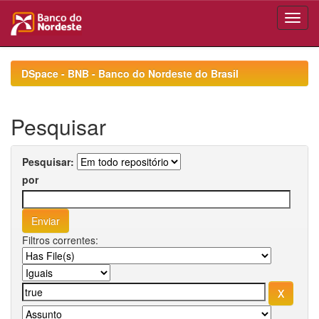
Skip
navigation
DSpace - BNB - Banco do Nordeste do Brasil
Pesquisar
Pesquisar:
por
Filtros correntes: