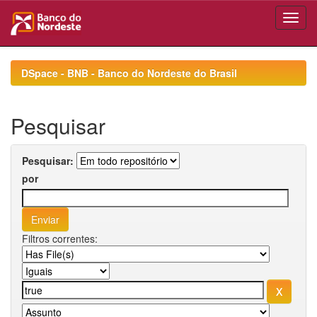
Skip
navigation
DSpace - BNB - Banco do Nordeste do Brasil
Pesquisar
Pesquisar:
por
Filtros correntes: