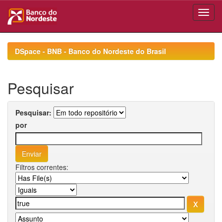
Skip
navigation
DSpace - BNB - Banco do Nordeste do Brasil
Pesquisar
Pesquisar:
por
Filtros correntes: