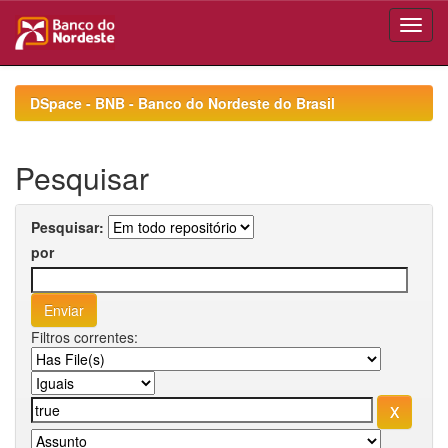
Skip
navigation
DSpace - BNB - Banco do Nordeste do Brasil
Pesquisar
Pesquisar:
por
Filtros correntes: