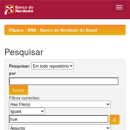
Skip
navigation
DSpace - BNB - Banco do Nordeste do Brasil
Pesquisar
Pesquisar:
por
Filtros correntes: